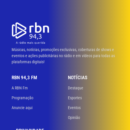
Músicas, notícias, promoções exclusivas, coberturas de shows e
eventos e ações publicitárias no rádio e em vídeos para todas as
plataformas digitais!
RBN 94,3 FM
NOTÍCIAS
A RBN Fm
Destaque
Programação
Esportes
Anuncie aqui
Eventos
Opinião