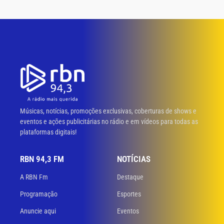
Músicas, notícias, promoções exclusivas, coberturas de shows e
eventos e ações publicitárias no rádio e em vídeos para todas as
plataformas digitais!
RBN 94,3 FM
NOTÍCIAS
A RBN Fm
Destaque
Programação
Esportes
Anuncie aqui
Eventos