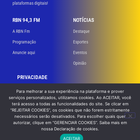
plataformas digitais!
RBN 94,3 FM
NOTÍCIAS
A RBN Fm
Destaque
Programação
Esportes
Anuncie aqui
Eventos
Opinião
PRIVACIDADE
Políticas de privacidade
Para melhorar a sua experiência na plataforma e prover
serviços personalizados, utilizamos cookies. Ao ACEITAR, você
Termos de uso
terá acesso a todas as funcionalidades do site. Se clicar em
“REJEITAR COOKIES”, os cookies que não forem estritamente
necessários serão desativados. Para escolher quais quer
© 2023 RBN 94,3 FM. Todos os direitos reservados. Desenvolvido
por
autorizar, clique em “GERENCIAR COOKIES”. Saiba mais em
GB Dev – Agência de Websites
nossa Declaração de cookies.
ACEITAR