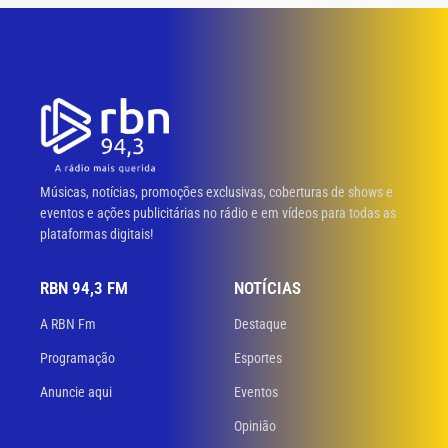
Músicas, notícias, promoções exclusivas, coberturas de shows e
eventos e ações publicitárias no rádio e em vídeos para todas as
plataformas digitais!
RBN 94,3 FM
NOTÍCIAS
A RBN Fm
Destaque
Programação
Esportes
Anuncie aqui
Eventos
Opinião