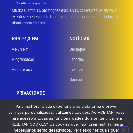
Músicas, notícias, promoções exclusivas, coberturas de shows e
eventos e ações publicitárias no rádio e em vídeos para todas as
plataformas digitais!
RBN 94,3 FM
NOTÍCIAS
A RBN Fm
Destaque
Programação
Esportes
Anuncie aqui
Eventos
Opinião
PRIVACIDADE
Políticas de privacidade
Para melhorar a sua experiência na plataforma e prover
serviços personalizados, utilizamos cookies. Ao ACEITAR, você
Termos de uso
terá acesso a todas as funcionalidades do site. Se clicar em
“REJEITAR COOKIES”, os cookies que não forem estritamente
necessários serão desativados. Para escolher quais quer
© 2023 RBN 94,3 FM. Todos os direitos reservados. Desenvolvido
por