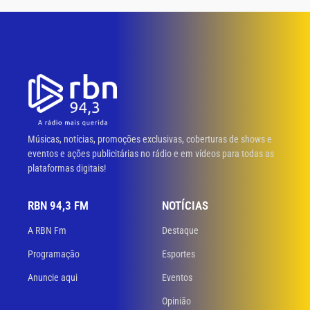
Músicas, notícias, promoções exclusivas, coberturas de shows e
eventos e ações publicitárias no rádio e em vídeos para todas as
plataformas digitais!
RBN 94,3 FM
NOTÍCIAS
A RBN Fm
Destaque
Programação
Esportes
Anuncie aqui
Eventos
Opinião