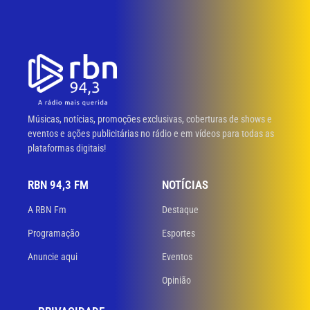
Músicas, notícias, promoções exclusivas, coberturas de shows e
eventos e ações publicitárias no rádio e em vídeos para todas as
plataformas digitais!
RBN 94,3 FM
NOTÍCIAS
A RBN Fm
Destaque
Programação
Esportes
Anuncie aqui
Eventos
Opinião